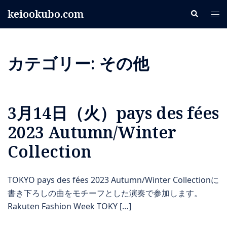
コ
keiookubo.com
検
ト
ン
索
グ
テ
ル
ン
メ
カテゴリー:
その他
ツ
ニ
へ
ュ
ス
ー
キ
3月14日（火）pays des fées
ッ
プ
2023 Autumn/Winter
Collection
TOKYO pays des fées 2023 Autumn/Winter Collectionに
書き下ろしの曲をモチーフとした演奏で参加します。
Rakuten Fashion Week TOKY […]