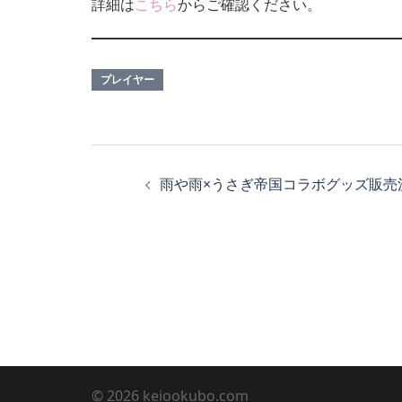
詳細は
こちら
からご確認ください。
プレイヤー
投
稿
雨や雨×うさぎ帝国コラボグッズ販売
ナ
ビ
ゲ
ー
シ
ョ
© 2026 keiookubo.com