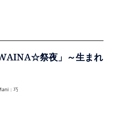
THE☆IWAINA☆祭夜」～生まれ
Mani：巧