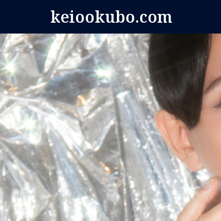
コ
keiookubo.com
ン
テ
ン
ツ
へ
ス
キ
ッ
プ