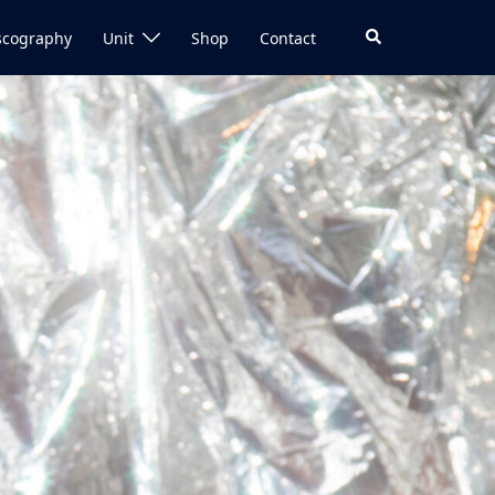
検
scography
Unit
Shop
Contact
索