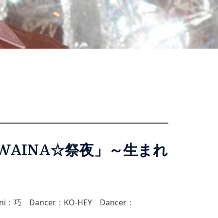
THE☆IWAINA☆祭夜」～生まれ
ni：巧 Dancer：KO-HEY Dancer：