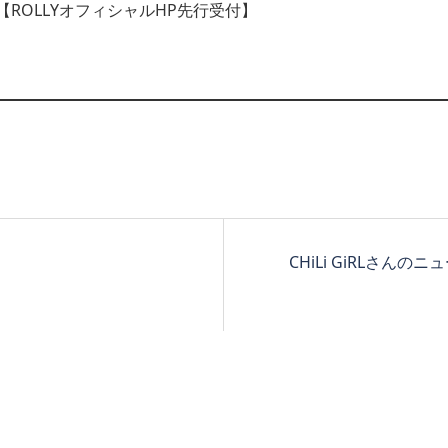
:59【ROLLYオフィシャルHP先行受付】
CHiLi GiRLさんのニ