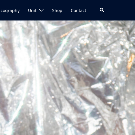
検
scography
Unit
Shop
Contact
索