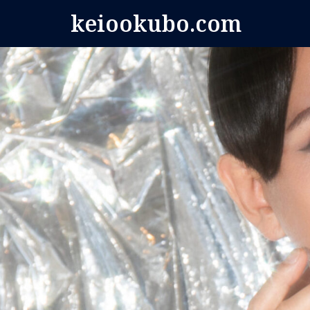
コ
keiookubo.com
ン
テ
ン
ツ
へ
ス
キ
ッ
プ