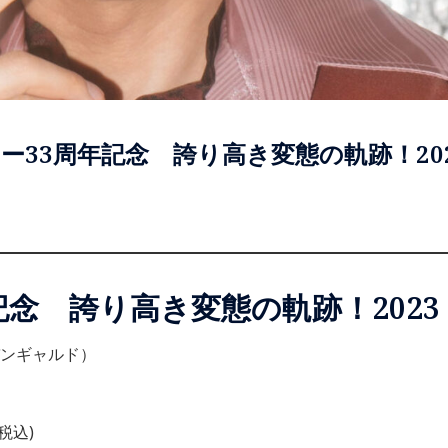
ビュー33周年記念 誇り高き変態の軌跡！2
年記念 誇り高き変態の軌跡！2023
ーバンギャルド）
税込)