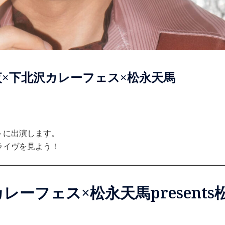
夜×下北沢カレーフェス×松永天馬
トに出演します。
ライヴを見よう！
レーフェス×松永天馬present