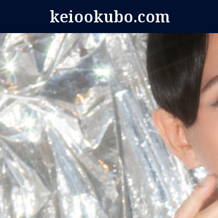
コ
keiookubo.com
ン
テ
ン
ツ
へ
ス
キ
ッ
プ