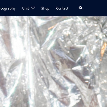
検
scography
Unit
Shop
Contact
索