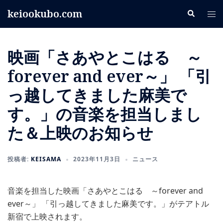
コ
keiookubo.com
検
ト
ン
索
グ
テ
ル
ン
映画「さあやとこはる ～
メ
ツ
ニ
へ
forever and ever～」 「引
ュ
ス
っ越してきました麻美で
ー
キ
す。」の音楽を担当しまし
ッ
プ
た＆上映のお知らせ
投稿者:
KEISAMA
2023年11月3日
ニュース
音楽を担当した映画「さあやとこはる ～forever and
ever～」 「引っ越してきました麻美です。」がテアトル
新宿で上映されます。