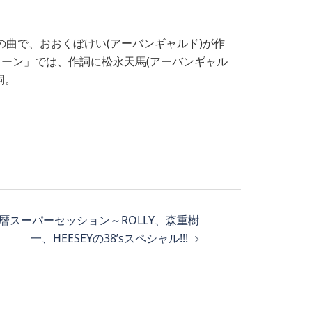
べての曲で、おおくぼけい(アーバンギャルド)が作
ーン」では、作詞に松永天馬(アーバンギャル
詞。
還暦スーパーセッション～ROLLY、森重樹
一、HEESEYの38’sスペシャル!!!