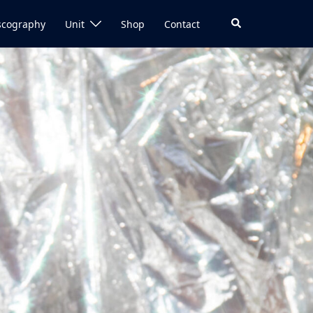
検
scography
Unit
Shop
Contact
索