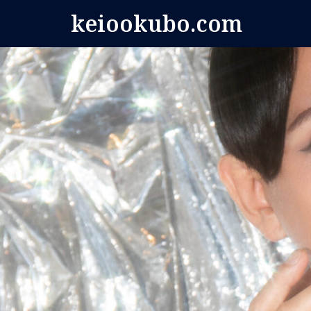
コ
keiookubo.com
ン
テ
ン
ツ
へ
ス
キ
ッ
プ