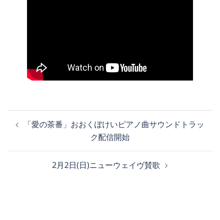
投
「愛の茶番」おおくぼけいピアノ曲サウンドトラッ
稿
ク配信開始
ナ
ビ
2月2日(日)ニューウェイヴ賛歌
ゲ
ー
シ
ョ