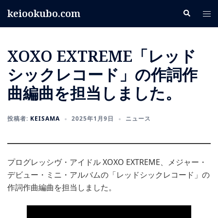
コ
keiookubo.com
検
ト
ン
索
グ
テ
ル
ン
XOXO EXTREME「レッド
メ
ツ
ニ
へ
シックレコード」の作詞作
ュ
ス
曲編曲を担当しました。
ー
キ
ッ
プ
投稿者:
KEISAMA
2025年1月9日
ニュース
プログレッシヴ・アイドル XOXO EXTREME、メジャー・
デビュー・ミニ・アルバムの「レッドシックレコード」の
作詞作曲編曲を担当しました。