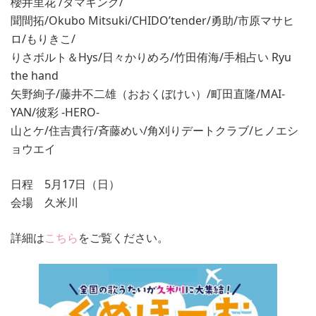
櫻井里花 /タマキング/
聞間拓/Okubo Mitsuki/CHIDO’tender/勇助/市原マサヒ
ロ/もりきこ/
りさボルト＆Hys/日々かりめろ/竹田侑海/手相占い Ryu
the hand
矢野絢子/藤井不二雄（おおくぼけい）/町田直隆/MAI-
YAN/彼彩 -HERO-
山とケ/住吉貴行/斉藤めい/角刈りデートクラブ/ヒノエシ
ョウエイ
日程 5月17日（日）
会場 久米川
詳細は
こちら
をご覧ください。