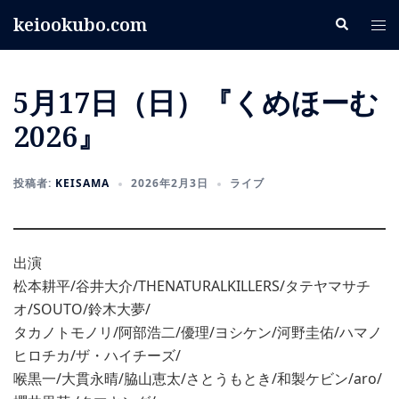
コ
keiookubo.com
検
ト
ン
索
グ
テ
ル
ン
5月17日（日）『くめほーむ
メ
ツ
ニ
へ
2026』
ュ
ス
ー
キ
投稿者:
KEISAMA
2026年2月3日
ライブ
ッ
プ
出演
松本耕平/谷井大介/THENATURALKILLERS/タテヤマサチ
オ/SOUTO/鈴木大夢/
タカノトモノリ/阿部浩二/優理/ヨシケン/河野圭佑/ハマノ
ヒロチカ/ザ・ハイチーズ/
喉黒一/大貫永晴/脇山恵太/さとうもとき/和製ケビン/aro/