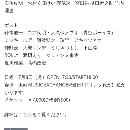
石塚俊明 おおくぼけい 澤竜次 宮田岳 樋口素之助 竹内
理恵
ゲスト
鈴木慶一 白井良明・大久保ノブオ（青空ボーイズ）
ミッキー吉野 難波弘之・玲里 アキマツネオ
仲野茂 大槻ケンヂ うじきつよし 下山淳
ROLLY 渡辺えり マリアンヌ東雲
夏川椎菜 髙嶋政宏
日程 7月8日（月）OPEN17:30/START18:00
会場 duo MUSIC EXCHANGE※当日1ドリンク代が別途か
かります。
チケット ￥7,000(D代別¥500)
詳細は
こちら
をご覧ください。