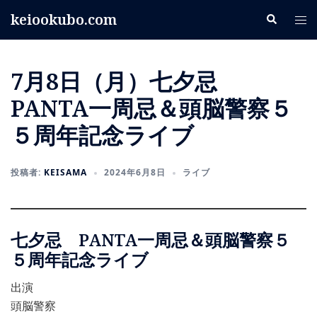
コ
keiookubo.com
検
ト
ン
索
グ
テ
ル
ン
7月8日（月）七夕忌
メ
ツ
ニ
へ
PANTA一周忌＆頭脳警察５
ュ
ス
５周年記念ライブ
ー
キ
ッ
プ
投稿者:
KEISAMA
2024年6月8日
ライブ
七夕忌 PANTA一周忌＆頭脳警察５
５周年記念ライブ
出演
頭脳警察