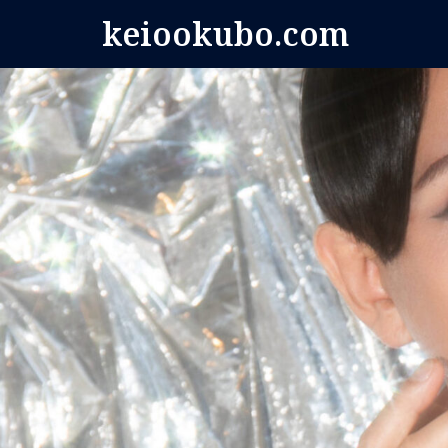
コ
keiookubo.com
ン
テ
ン
ツ
へ
ス
キ
ッ
プ