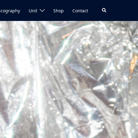
検
scography
Unit
Shop
Contact
索