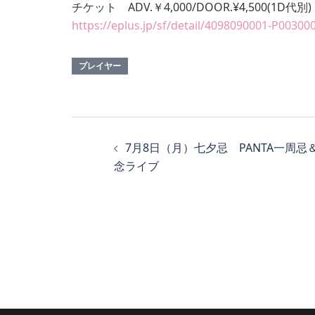
チケット ADV.￥4,000/DOOR.¥4,500(1D代別)
https://eplus.jp/sf/detail/4098090001-P00300
プレイヤー
投
稿
7月8日（月）七夕忌 PANTA一周
念ライブ
ナ
ビ
ゲ
ー
シ
ョ