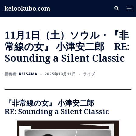
コ
keiookubo.com
検
ト
ン
索
グ
テ
ル
ン
11月1日（土）ソウル・『非
メ
ツ
ニ
へ
常線の女』 小津安二郎 RE:
ュ
ス
Sounding a Silent Classic
ー
キ
ッ
プ
投稿者:
KEISAMA
2025年10月11日
ライブ
『非常線の女』 小津安二郎
RE: Sounding a Silent Classic