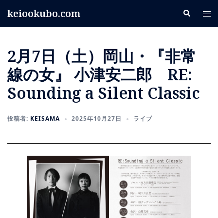
コ
keiookubo.com
検
ト
ン
索
グ
テ
ル
ン
2月7日（土）岡山・『非常
メ
ツ
ニ
へ
線の女』 小津安二郎 RE:
ュ
ス
Sounding a Silent Classic
ー
キ
ッ
プ
投稿者:
KEISAMA
2025年10月27日
ライブ